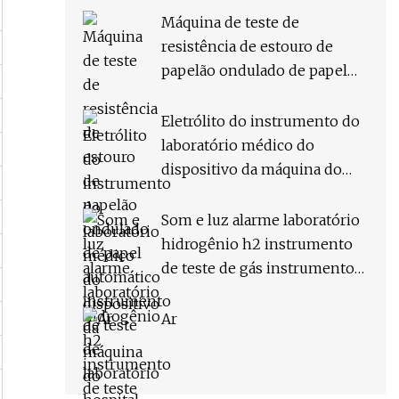
equipamento de laboratório
Máquina de teste de
resistência de estouro de
papelão ondulado de papel
automático instrumento de
teste de laboratório
Eletrólito do instrumento do
laboratório médico do
dispositivo da máquina do
hospital (XI
Som e luz alarme laboratório
hidrogênio h2 instrumento
de teste de gás instrumento
de análise analisador
instrumento testador
Ar