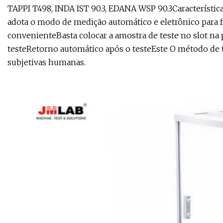
TAPPI T498, INDA IST 90.3, EDANA WSP 90.3Característic
adota o modo de medição automático e eletrônico para fa
convenienteBasta colocar a amostra de teste no slot na 
testeRetorno automático após o testeEste O método de tes
subjetivas humanas.