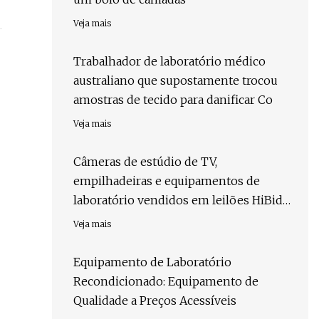
Veja mais
Trabalhador de laboratório médico
australiano que supostamente trocou
amostras de tecido para danificar Co
Veja mais
Câmeras de estúdio de TV,
empilhadeiras e equipamentos de
laboratório vendidos em leilões HiBid
após a Banner Week com mais de US$
Veja mais
45,4 milhões em vendas
Equipamento de Laboratório
Recondicionado: Equipamento de
Qualidade a Preços Acessíveis